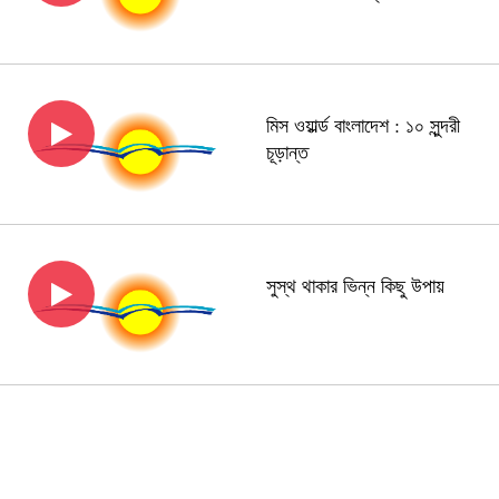
মিস ওয়ার্ল্ড বাংলাদেশ : ১০ সুন্দরী
চূড়ান্ত
সুস্থ থাকার ভিন্ন কিছু উপায়