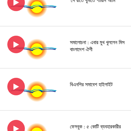
'সে রাতে ঘুমাতে পারিনি আমি'
সমালোচনা : এবার মুখ খুললেন মিস
বাংলাদেশ ঐশী
বিএনপির সমাবেশ হাইলাইট
ফেসবুক : ৫ কোটি ব্যবহারকারীর