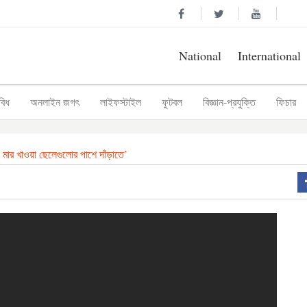
National
International
বিধ
অনলাইন জগৎ
লাইফস্টাইল
ফুটবল
বিজ্ঞান-প্রযুক্তি
ফিচার
 মার খাওয়া ছেলেগুলোর পাশে দাঁড়াতে’