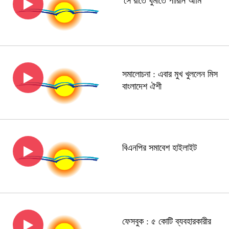
'সে রাতে ঘুমাতে পারিনি আমি'
সমালোচনা : এবার মুখ খুললেন মিস
বাংলাদেশ ঐশী
বিএনপির সমাবেশ হাইলাইট
ফেসবুক : ৫ কোটি ব্যবহারকারীর