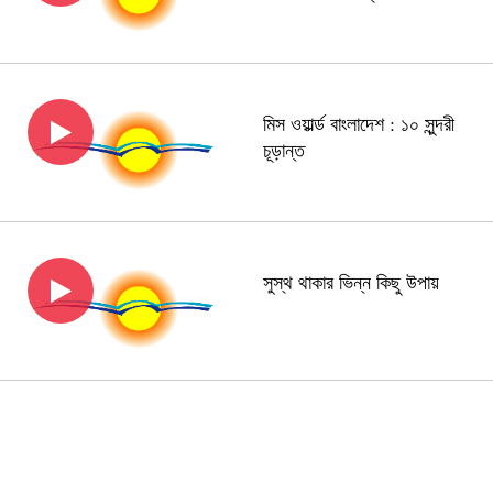
মিস ওয়ার্ল্ড বাংলাদেশ : ১০ সুন্দরী
চূড়ান্ত
সুস্থ থাকার ভিন্ন কিছু উপায়