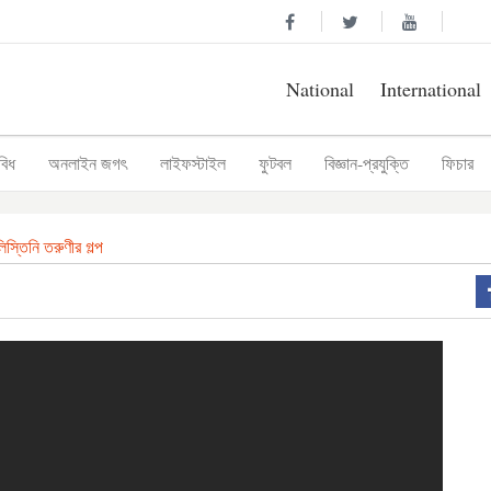
National
International
বিধ
অনলাইন জগৎ
লাইফস্টাইল
ফুটবল
বিজ্ঞান-প্রযুক্তি
ফিচার
স্তিনি তরুণীর গল্প