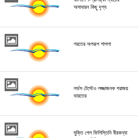
অসাধারন কিছু দৃশ্য
শরতের অপরূপ শাপলা
লর্ডস টেস্টেও লজ্জাজনক পরাজয়
ভারতের
মুক্তি পেল ফিলিস্তিনি বীরকন্যা