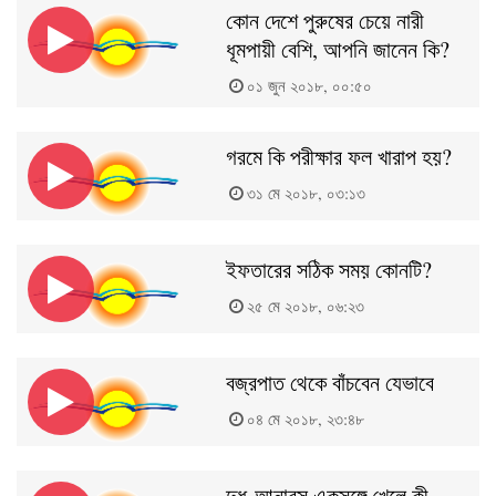
কোন দেশে পুরুষের চেয়ে নারী
ধূমপায়ী বেশি, আপনি জানেন কি?
০১ জুন ২০১৮, ০০:৫০
গরমে কি পরীক্ষার ফল খারাপ হয়?
৩১ মে ২০১৮, ০৩:১৩
ইফতারের সঠিক সময় কোনটি?
২৫ মে ২০১৮, ০৬:২৩
বজ্রপাত থেকে বাঁচবেন যেভাবে
০৪ মে ২০১৮, ২৩:৪৮
দুধ-আনারস একসঙ্গে খেলে কী