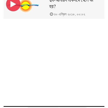
হয়?
৩০ এপ্রিল ২০১৮, ০০:০২